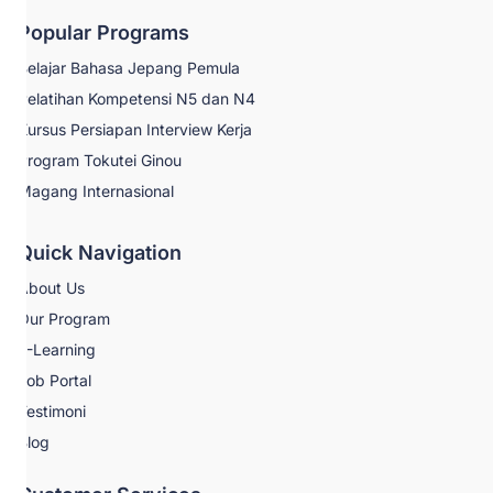
Popular Programs
Belajar Bahasa Jepang Pemula
Pelatihan Kompetensi N5 dan N4
Kursus Persiapan Interview Kerja
Program Tokutei Ginou
Magang Internasional
Quick Navigation
About Us
Our Program
E-Learning
Job Portal
Testimoni
Blog