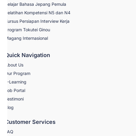
Belajar Bahasa Jepang Pemula
Pelatihan Kompetensi N5 dan N4
Kursus Persiapan Interview Kerja
Program Tokutei Ginou
Magang Internasional
Quick Navigation
About Us
Our Program
E-Learning
Job Portal
Testimoni
Blog
Customer Services
FAQ